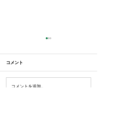
コメント
年賀状廃止のお
コメントを追加…
さつま揚げ販売終了のお
知らせ
■​ 株式会社 ア・トスフーズ
■中郷工場
〒895-0072
鹿児島県薩摩川内市中郷町6485-7