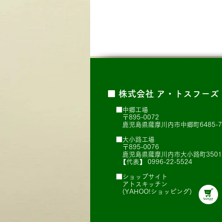
■​ 株式会社 ア・トスフーズ
■中郷工場
〒895-0072
鹿児島県薩摩川内市中郷町6485-7
■大小路工場
〒895-0076
鹿児島県薩摩川内市大小路町3501
【代表】
0996-22-5524
■ショップサイト
アトスキッチン
(YAHOO!ショッピング)