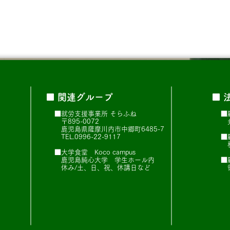
■ 関連グループ
■ 
■就労支援事業所 そらふね
■
〒895-0072
弁
鹿児島県薩摩川内市中郷町6485-7
TEL.0996-22-9117
■
税
■大学食堂 Koco campus
鹿児島純心大学 学生ホール内
■
休み/土、日、祝、休講日など
領